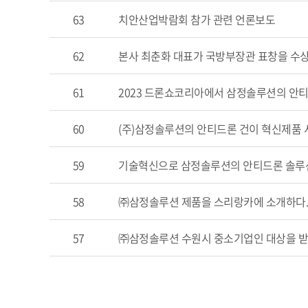
63
치안산업박람회 참가 관련 언론보도
62
본사 최춘화 대표가 국방부장관 표창을 수
61
2023 드론쇼코리아에서 삼정솔루션의 안
60
(주)삼정솔루션의 안티드론 건이 혁신제품 
59
기술혁신으로 삼정솔루션의 안티드론 솔루
58
㈜삼정솔루션 제품을 스리랑카에 소개하다
57
㈜삼정솔루션 수원시 중소기업인 대상을 받