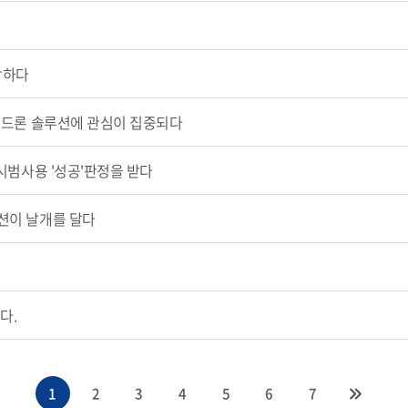
상하다
티드론 솔루션에 관심이 집중되다
시범사용 '성공'판정을 받다
션이 날개를 달다
.
다.
1
2
3
4
5
6
7